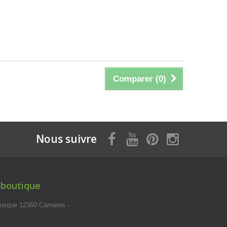
Comparer (
0
)
Nous suivre
 boutique
usque 12360 Camares -