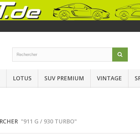
LOTUS
SUV PREMIUM
VINTAGE
S
ERCHER
"911 G / 930 TURBO"