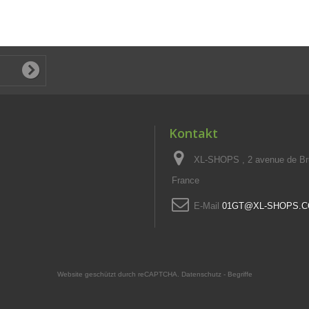
Kontakt
XL-SHOPS , 2 avenue de Br
France
E-Mail
01GT@XL-SHOPS.
Website geschützt durch reCAPTCHA.
Datenschutz
-
Begriffe