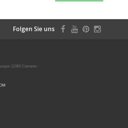
Folgen Sie uns
usque 12360 Camares -
COM