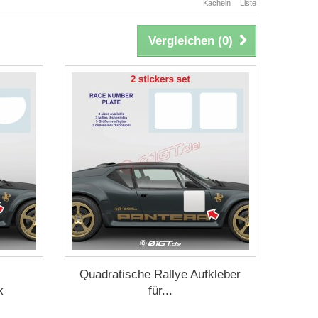
Kacheln
Liste
Vergleichen (
0
)
Quadratische Rallye Aufkleber
k
für...