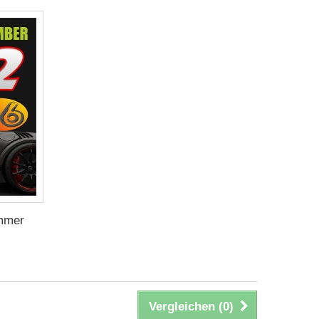
ummer
Vergleichen (
0
)