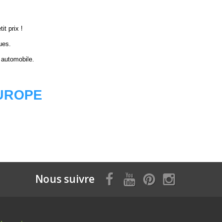
it prix !
ues.
 automobile.
EUROPE
Nous suivre