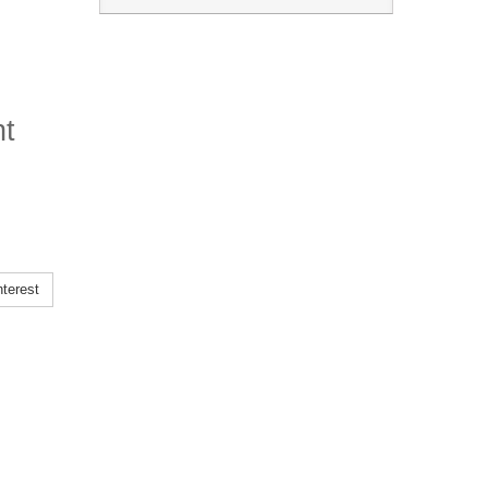
nt
terest