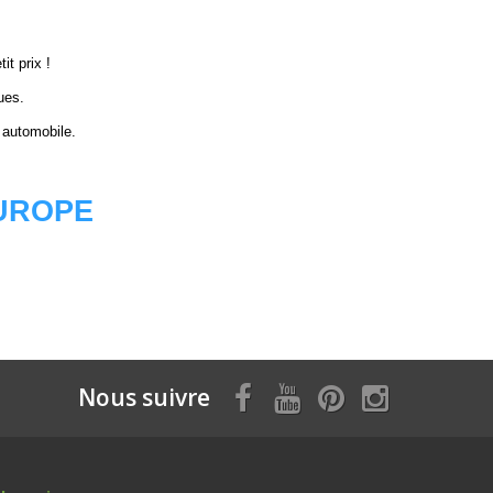
it prix !
ues.
 automobile.
EUROPE
Nous suivre