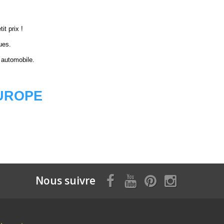
it prix !
ues.
 automobile.
EUROPE
Nous suivre